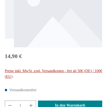
Regulärer Preis:
14,90 €
Preise inkl. MwSt. zzgl. Versandkosten - frei ab 50€ (DE) / 100€
(EU)
Versandkostenfrei
Produkt Anzahl: Gib den gewünschten Wert ein 
In den Warenkorb