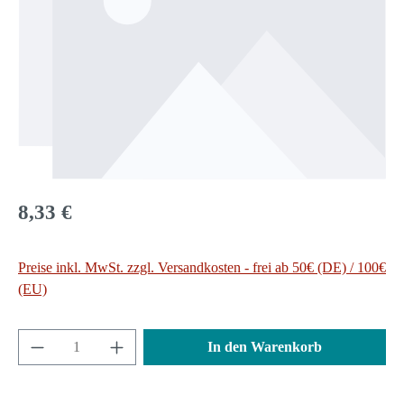
Regulärer Preis:
8,33 €
Preise inkl. MwSt. zzgl. Versandkosten - frei ab 50€ (DE) / 100€
(EU)
Produkt Anzahl: Gib den gewünschten Wert ein 
In den Warenkorb