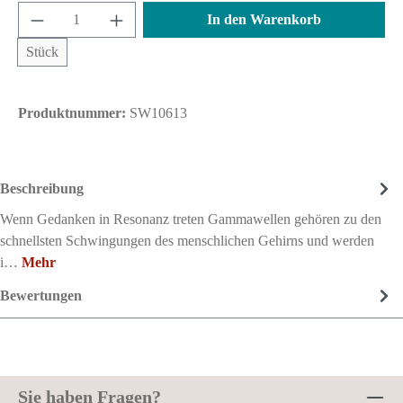
Produkt Anzahl: Gib den gewünschten Wert ein 
In den Warenkorb
Stück
Produktnummer:
SW10613
Beschreibung
Wenn Gedanken in Resonanz treten Gammawellen gehören zu den
schnellsten Schwingungen des menschlichen Gehirns und werden
i…
Mehr
Bewertungen
Sie haben Fragen?