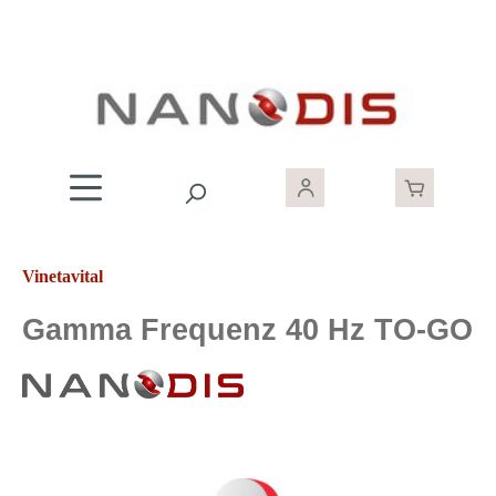
Zum Hauptinhalt springen
Vinetavital
Gamma Frequenz 40 Hz TO-GO
Bildergalerie überspringen