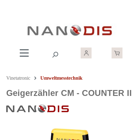
Zum Hauptinhalt springen
Vinetatronic
Umweltmesstechnik
Geigerzähler CM - COUNTER II
Bildergalerie überspringen