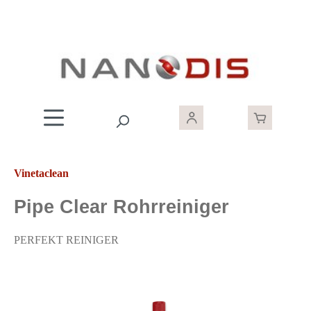
Zum Hauptinhalt springen
Vinetaclean
Pipe Clear Rohrreiniger
PERFEKT REINIGER
Bildergalerie überspringen