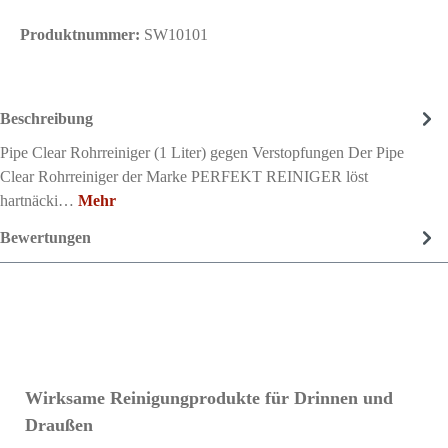
Produktnummer:
SW10101
Beschreibung
Pipe Clear Rohrreiniger (1 Liter) gegen Verstopfungen Der Pipe
Clear Rohrreiniger der Marke PERFEKT REINIGER löst
hartnäcki…
Mehr
Bewertungen
Produktgalerie überspringen
Wirksame Reinigungprodukte für Drinnen und
Draußen