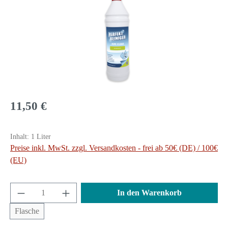
Regulärer Preis:
11,50 €
Inhalt:
1 Liter
Preise inkl. MwSt. zzgl. Versandkosten - frei ab 50€ (DE) / 100€
(EU)
Produkt Anzahl: Gib den gewünschten Wert ein 
In den Warenkorb
Flasche