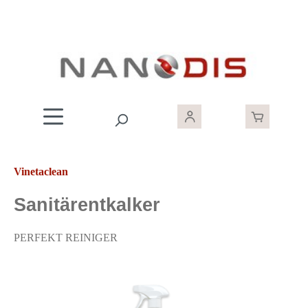
Zum Hauptinhalt springen
Vinetaclean
Sanitärentkalker
PERFEKT REINIGER
Bildergalerie überspringen