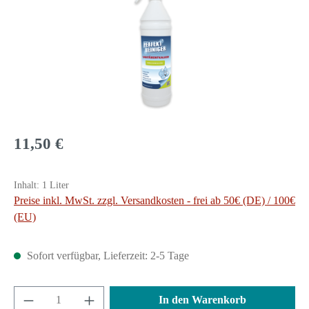
Regulärer Preis:
11,50 €
Inhalt:
1 Liter
Preise inkl. MwSt. zzgl. Versandkosten - frei ab 50€ (DE) / 100€
(EU)
Sofort verfügbar, Lieferzeit: 2-5 Tage
Produkt Anzahl: Gib den gewünschten Wert ein 
In den Warenkorb