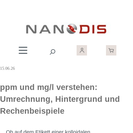
Zum Hauptinhalt springen
15.06.26
ppm und mg/l verstehen:
Umrechnung, Hintergrund und
Rechenbeispiele
Ob auf dem Etikett einer kolloidalen